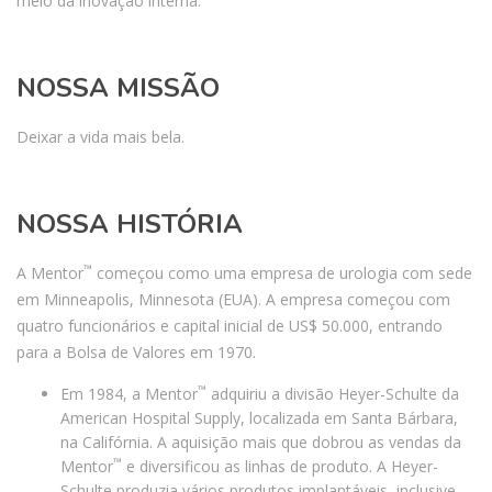
meio da inovação interna.
NOSSA MISSÃO
Deixar a vida mais bela.
NOSSA HISTÓRIA
™
A Mentor
começou como uma empresa de urologia com sede
em Minneapolis, Minnesota (EUA). A empresa começou com
quatro funcionários e capital inicial de US$ 50.000, entrando
para a Bolsa de Valores em 1970.
™
Em 1984, a Mentor
adquiriu a divisão Heyer-Schulte da
American Hospital Supply, localizada em Santa Bárbara,
na Califórnia. A aquisição mais que dobrou as vendas da
™
Mentor
e diversificou as linhas de produto. A Heyer-
Schulte produzia vários produtos implantáveis, inclusive