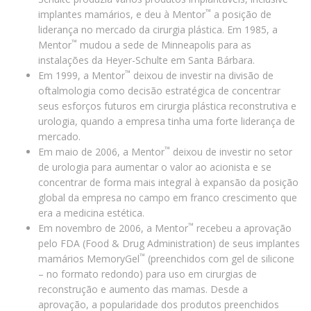
™
implantes mamários, e deu à Mentor
a posição de
liderança no mercado da cirurgia plástica. Em 1985, a
™
Mentor
mudou a sede de Minneapolis para as
instalações da Heyer-Schulte em Santa Bárbara.
™
Em 1999, a Mentor
deixou de investir na divisão de
oftalmologia como decisão estratégica de concentrar
seus esforços futuros em cirurgia plástica reconstrutiva e
urologia, quando a empresa tinha uma forte liderança de
mercado.
™
Em maio de 2006, a Mentor
deixou de investir no setor
de urologia para aumentar o valor ao acionista e se
concentrar de forma mais integral à expansão da posição
global da empresa no campo em franco crescimento que
era a medicina estética.
™
Em novembro de 2006, a Mentor
recebeu a aprovação
pelo FDA (Food & Drug Administration) de seus implantes
™
mamários MemoryGel
(preenchidos com gel de silicone
– no formato redondo) para uso em cirurgias de
reconstrução e aumento das mamas. Desde a
aprovação, a popularidade dos produtos preenchidos