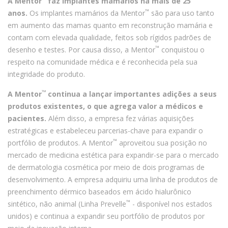
A Mentor
faz implantes mamários há mais de 25
™
anos.
Os implantes mamários da Mentor
são para uso tanto
em aumento das mamas quanto em reconstrução mamária e
contam com elevada qualidade, feitos sob rígidos padrões de
™
desenho e testes. Por causa disso, a Mentor
conquistou o
respeito na comunidade médica e é reconhecida pela sua
integridade do produto.
™
A Mentor
continua a lançar importantes adições a seus
produtos existentes, o que agrega valor a médicos e
pacientes.
Além disso, a empresa fez várias aquisições
estratégicas e estabeleceu parcerias-chave para expandir o
™
portfólio de produtos. A Mentor
aproveitou sua posição no
mercado de medicina estética para expandir-se para o mercado
de dermatologia cosmética por meio de dois programas de
desenvolvimento. A empresa adquiriu uma linha de produtos de
preenchimento dérmico baseados em ácido hialurônico
™
sintético, não animal (Linha Prevelle
- disponível nos estados
unidos) e continua a expandir seu portfólio de produtos por